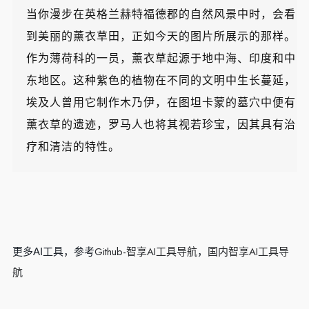
当你漫步在英格兰赫特福德郡的自然风景中时，会看
到美丽的薰衣草田，正如今天的图片所展示的那样。
作为薄荷科的一员，薰衣草起源于地中海、印度和中
东地区。这种紫色的植物在不同的文明中生长蔓延，
埃及人曾用它制作木乃伊，在图坦卡蒙的墓穴中便有
薰衣草的遗迹，罗马人也将其视若珍宝，因其具有治
疗和清洁的特性。
Github-智享AI工具导航
国内智享AI工具导
更多AI工具，参考
，
航