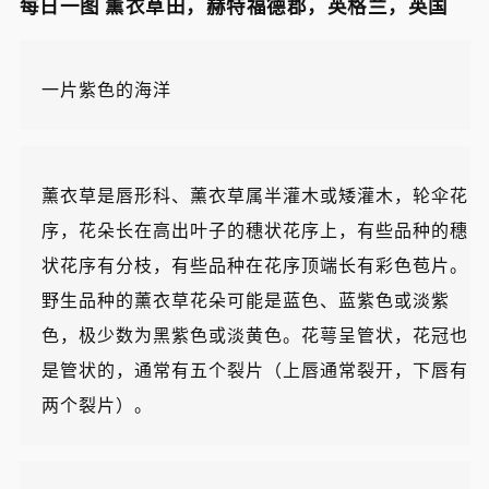
每日一图 薰衣草田，赫特福德郡，英格兰，英国
一片紫色的海洋
薰衣草是唇形科、薰衣草属半灌木或矮灌木，轮伞花
序，花朵长在高出叶子的穗状花序上，有些品种的穗
状花序有分枝，有些品种在花序顶端长有彩色苞片。
野生品种的薰衣草花朵可能是蓝色、蓝紫色或淡紫
色，极少数为黑紫色或淡黄色。花萼呈管状，花冠也
是管状的，通常有五个裂片（上唇通常裂开，下唇有
两个裂片）。