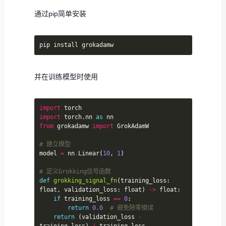
通过pip简单安装
并在训练模型时使用
import
import
 torch.nn 
as
from
 grokadamw 
import
# 建立模型
model 
=
 nn
.
Linear(
10
, 
1
# 定义Grokking信号函数
def
grokking_signal_fn
(training_loss: 
float, validation_loss: float) 
->
if
 training_loss 
==
0
return
0.0
# 避免除零错误
return
 (validation_loss 
-