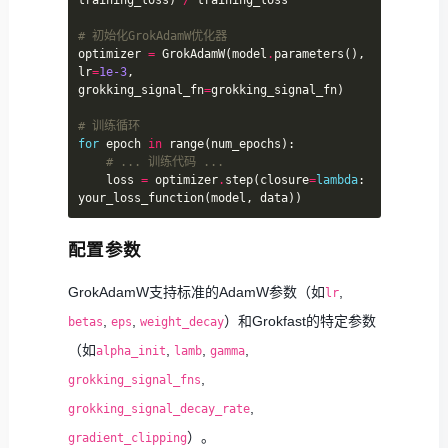
training_loss) 
/
# 初始化GrokAdamW优化器
optimizer 
=
 GrokAdamW(model
.
parameters(), 
lr
=
1e-3
, 
grokking_signal_fn
=
# 训练循环
for
 epoch 
in
# ... 训练代码 ...
    loss 
=
 optimizer
.
step(closure
=
lambda
: 
配置参数
GrokAdamW支持标准的AdamW参数（如
,
lr
,
,
）和Grokfast的特定参数
betas
eps
weight_decay
（如
,
,
,
alpha_init
lamb
gamma
,
grokking_signal_fns
,
grokking_signal_decay_rate
）。
gradient_clipping