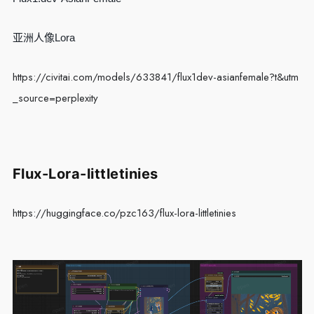
亚洲人像Lora
https://civitai.com/models/633841/flux1dev-asianfemale?t&utm
_source=perplexity
Flux-Lora-littletinies
https://huggingface.co/pzc163/flux-lora-littletinies