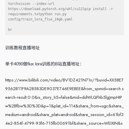
torchvision --index-url 
https://download.pytorch.org/whl/cu121pip install -r 
requirements.txtpython run.py 
config/train_lora_flux_24gb.yaml

训练教程直播地址
单卡4090做flux lora训练的B站直播地址：
https://www.bilibili.com/video/BV1DZ421N71n/?buvid=XX58E7
9562B11F9A28583DE9037E746E9EBEE&from_spmid=search.s
earch-result.0.0&is_story_h5=false&mid=ddWLQFhb5lgJmpHIP
w%2Bfbw%3D%3D&p=1&plat_id=114&share_from=ugc&share_
medium=android&share_plat=android&share_session_id=61bf3
4e2-854f-4799-93f6-715fb00691bf&share_source=WEIXIN&s