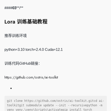
####
03
**/**
Lora 训练基础教程
推荐训练环境
python=3.10 torch=2.4.0 Cuda=12.1
训练代码GitHub链接：
https://github.com/ostris/ai-toolkit
git clone https://github.com/ostris/ai-toolkit.gitcd ai-
toolkitgit submodule update --init --recursivepython -m 
venv venv.\venv\Scripts\activatepip install torch 