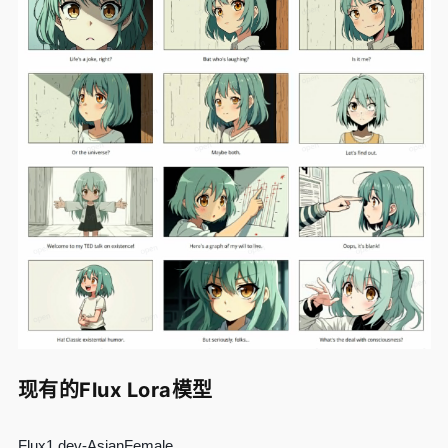
现有的Flux Lora模型
Flux1.dev-AsianFemale