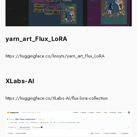
yarn_art_Flux_LoRA
https://huggingface.co/linoyts/yarn_art_Flux_LoRA
XLabs-AI
https://huggingface.co/XLabs-AI/flux-lora-collection