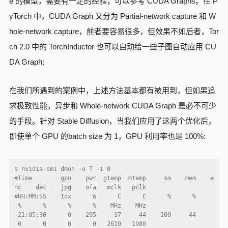
e 的模型，需要有一定的经验，可以参考 CUDA Graphs。在 P
yTorch 中，CUDA Graph 又分为 Partial-network capture 和 W
hole-network capture，前者要容易很多，但效果不如后者，Tor
ch 2.0 中的 TorchInductor 也可以自动给一些子图自动应用 CU
DA Graph;
在我们所遇到的案例中，上述方法基本都有被用到，但如果追
求极致性能，异步和 Whole-network CUDA Graph 是必不可少
的手段。针对 Stable Diffusion，当我们应用了这两个优化后，
即使单个 GPU 的batch size 为 1，GPU 利用率也是 100%:
$ nvidia-smi dmon -o T -i 0  

#Time        gpu    pwr  gtemp  mtemp     sm    mem    e
nc    dec    jpg    ofa   mclk   pclk  

#HH:MM:SS    Idx      W      C      C      %      %     
 %      %      %      %    MHz    MHz  

 21:05:30      0    295     37     44    100     44     
 0      0      0      0   2619   1980  
