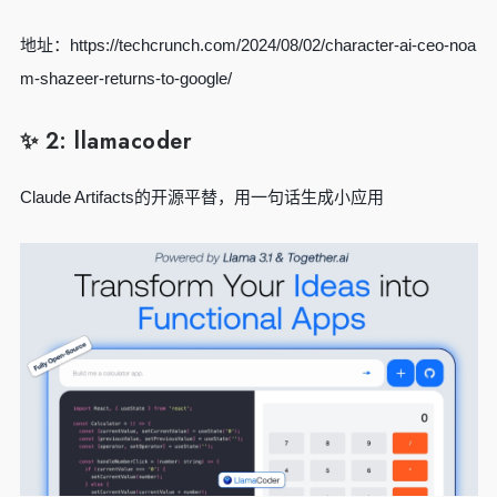
地址：https://techcrunch.com/2024/08/02/character-ai-ceo-noa
m-shazeer-returns-to-google/
✨ 2: llamacoder
Claude Artifacts的开源平替，用一句话生成小应用